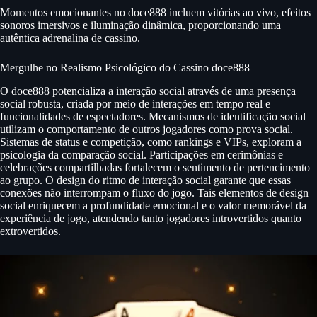
Momentos emocionantes no doce888 incluem vitórias ao vivo, efeitos
sonoros imersivos e iluminação dinâmica, proporcionando uma
autêntica adrenalina de cassino.
Mergulhe no Realismo Psicológico do Cassino doce888
O doce888 potencializa a interação social através de uma presença
social robusta, criada por meio de interações em tempo real e
funcionalidades de espectadores. Mecanismos de identificação social
utilizam o comportamento de outros jogadores como prova social.
Sistemas de status e competição, como rankings e VIPs, exploram a
psicologia da comparação social. Participações em cerimônias e
celebrações compartilhadas fortalecem o sentimento de pertencimento
ao grupo. O design do ritmo de interação social garante que essas
conexões não interrompam o fluxo do jogo. Tais elementos de design
social enriquecem a profundidade emocional e o valor memorável da
experiência de jogo, atendendo tanto jogadores introvertidos quanto
extrovertidos.