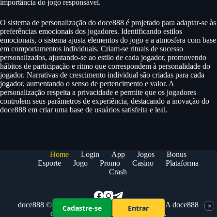
importância do jogo responsável.
O sistema de personalização do doce888 é projetado para adaptar-se às
preferências emocionais dos jogadores. Identificando estilos
emocionais, o sistema ajusta elementos do jogo e a atmosfera com base
em comportamentos individuais. Criam-se rituais de sucesso
personalizados, ajustando-se ao estilo de cada jogador, promovendo
hábitos de participação e ritmo que correspondem à personalidade do
jogador. Narrativas de crescimento individual são criadas para cada
jogador, aumentando o senso de pertencimento e valor. A
personalização respeita a privacidade e permite que os jogadores
controlem seus parâmetros de experiência, destacando a inovação do
doce888 em criar uma base de usuários satisfeita e leal.
Home
Login
App
Jogos
Bonus
Esporte
Jogo
Promo
Casino
Plataforma
Crash
doce888
© 2025 - Todos os direitos reservados. A doce888
×
Cadastre-se
Entrar
opera sob a licença iGaming Curaçao.