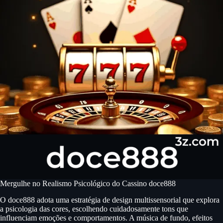
Mergulhe no Realismo Psicológico do Cassino doce888
O doce888 adota uma estratégia de design multissensorial que explora
a psicologia das cores, escolhendo cuidadosamente tons que
influenciam emoções e comportamentos. A música de fundo, efeitos