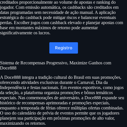
creditados proporcionalmente ao volume de apostas e ranking do
jogador. Com emissão automática, os cashbacks são creditados em
datas programadas sem necessidade de ação manual. A aplicação
estratégica do cashback pode mitigar riscos e balancear eventuais
perdas. Escolher jogos com cashback elevado e planejar apostas com
base em montantes máximos de retorno pode aumentar
significativamente os lucros.
Registro
Sistema de Recompensas Progressivo, Maximize Ganhos com
Doce888
A Doce888 integra a tradição cultural do Brasil em suas promoções,
oferecendo atividades exclusivas durante o Carnaval, Dia da
Independência e festas nacionais. Em eventos esportivos, como jogos
da seleção, a plataforma organiza promoções e bônus temáticos
especiais. Nas comemorações de aniversário, a Doce888 expande seu
histórico de recompensas aprimoradas e promoções especiais,
enquanto a temporada de férias oferece múltiplas ofertas combinadas.
O uso do calendário de prévia de eventos permite que os jogadores
planejem sua participação em próximas promoções de alto valor,
maximizando os retornos.