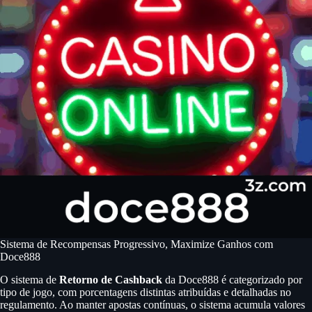
Sistema de Recompensas Progressivo, Maximize Ganhos com
Doce888
O sistema de
Retorno de Cashback
da Doce888 é categorizado por
tipo de jogo, com porcentagens distintas atribuídas e detalhadas no
regulamento. Ao manter apostas contínuas, o sistema acumula valores