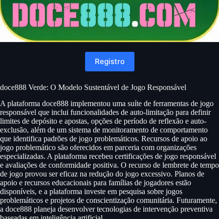
Registro
doce888 Verde: O Modelo Sustentável de Jogo Responsável
A plataforma doce888 implementou uma suíte de ferramentas de jogo
responsável que inclui funcionalidades de auto-limitação para definir
limites de depósito e apostas, opções de período de reflexão e auto-
exclusão, além de um sistema de monitoramento de comportamento
que identifica padrões de jogo problemáticos. Recursos de apoio ao
jogo problemático são oferecidos em parceria com organizações
especializadas. A plataforma recebeu certificações de jogo responsável
e avaliações de conformidade positiva. O recurso de lembrete de tempo
de jogo provou ser eficaz na redução do jogo excessivo. Planos de
apoio e recursos educacionais para famílias de jogadores estão
disponíveis, e a plataforma investe em pesquisa sobre jogos
problemáticos e projetos de conscientização comunitária. Futuramente,
a doce888 planeja desenvolver tecnologias de intervenção preventiva
baseadas em inteligência artificial.