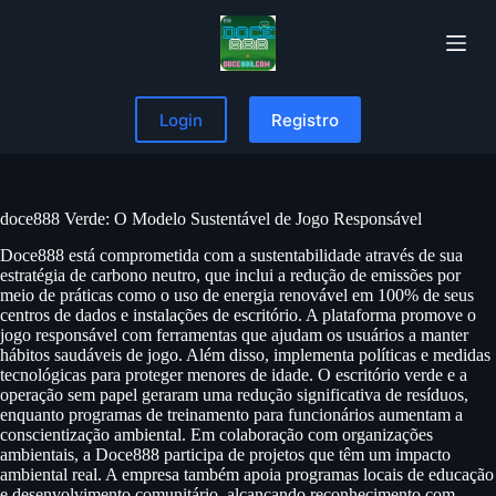
P
u
l
a
r
Login
Registro
p
a
r
a
o
doce888 Verde: O Modelo Sustentável de Jogo Responsável
c
o
Doce888 está comprometida com a sustentabilidade através de sua
n
estratégia de carbono neutro, que inclui a redução de emissões por
t
meio de práticas como o uso de energia renovável em 100% de seus
e
centros de dados e instalações de escritório. A plataforma promove o
ú
jogo responsável com ferramentas que ajudam os usuários a manter
d
hábitos saudáveis de jogo. Além disso, implementa políticas e medidas
o
tecnológicas para proteger menores de idade. O escritório verde e a
operação sem papel geraram uma redução significativa de resíduos,
enquanto programas de treinamento para funcionários aumentam a
conscientização ambiental. Em colaboração com organizações
ambientais, a Doce888 participa de projetos que têm um impacto
ambiental real. A empresa também apoia programas locais de educação
e desenvolvimento comunitário, alcançando reconhecimento com